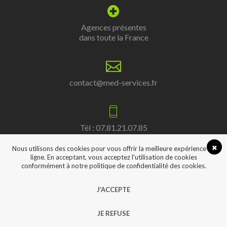
Agences présentes
dans toute la France
contact@med-services.fr
Tél : 07.81.21.07.85
Nous utilisons des cookies pour vous offrir la meilleure expérience en
ligne. En acceptant, vous acceptez l'utilisation de cookies
conformément à notre politique de confidentialité des cookies.
Lien
Facebook
J’ACCEPTE
Tous droits réservés/med-services.fr
Création :
Pubyprint
JE REFUSE
Maintenance / développement :
Agence Point Com